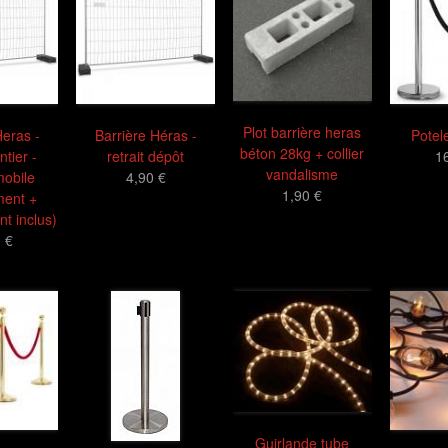
Plot barrière heras
Heras -
Barrière Héras -
Potel
béton 28kg + collier
ntier -
retrait dépôt
1
vandalisme
mobile
4,90 €
1,90 €
ent +
t inclus)
 €
Guirlande tube