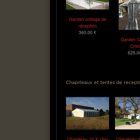
Garden cottage de
réception
360,00 €
Garden C
Crist
625,0
Chapiteaux et tentes de recept
Chapiteau 10 X 15m
Chapiteau 