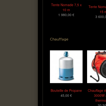
Tente Nomade 7,5 x
Tente Noma
10 m
15 
1 980,00 €
3 600,
Chauffage
Bouteille de Propane
Chauffage é
45,00 €
3000W 
thermo
20,50