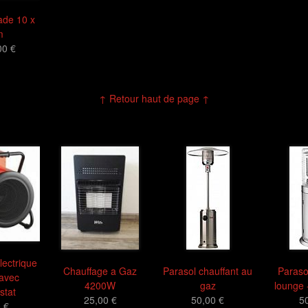
de 10 x
m
00 €
↑ Retour haut de page ↑
lectrique
Chauffage a Gaz
Parasol chauffant au
Paraso
avec
4200W
gaz
lounge -
stat
25,00 €
50,00 €
5
 €