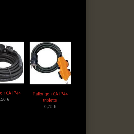
ge 16A IP44
Rallonge 16A IP44
,50 €
triplette
0,75 €