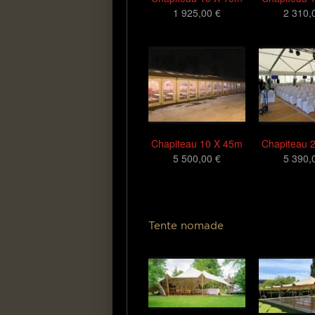
1 925,00 €
2 310,
Chapiteau 10 X 45m
Chapiteau 
5 500,00 €
5 390,
Tente nomade