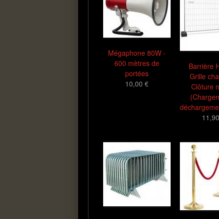
Mégaphone 80W -
600 mètres de
Barrière 
portées
Grille cha
10,00 €
Clôture 
(Chargem
déchargemen
11,90