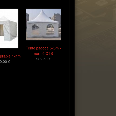
Tente pagode 5x5m -
normé CTS
 pliable 4x4m
262,50 €
0,00 €