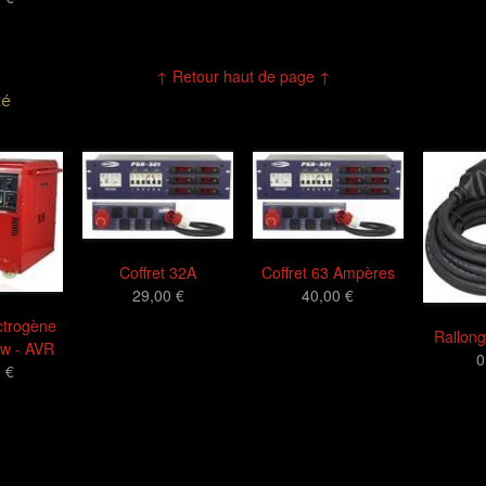
↑ Retour haut de page ↑
té
Coffret 32A
Coffret 63 Ampères
29,00 €
40,00 €
ctrogène
Rallon
kw - AVR
0
 €