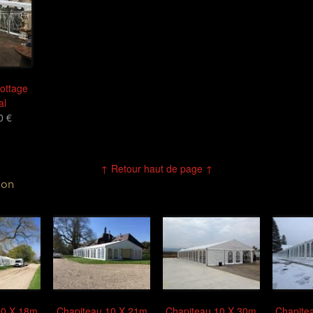
ottage
al
0 €
↑ Retour haut de page ↑
ion
10 X 18m
Chapiteau 10 X 21m
Chapiteau 10 X 30m
Chapite