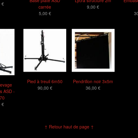
Base plate ASD
Lycra structure 2m
Embase
 €
carrée
9,00 €
5,00 €
3
Pied à treuil 6m50
Pendrillon noir 3x5m
levage
90,00 €
36,00 €
s ASD -
470
 €
↑ Retour haut de page ↑