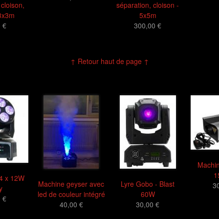
 cloison,
séparation, cloison -
 3x3m
5x5m
 €
300,00 €
↑ Retour haut de page ↑
Machi
1
4 x 12W
Machine geyser avec
Lyre Gobo - Blast
3
y
led de couleur intégré
60W
 €
40,00 €
30,00 €