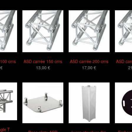
 100 cms
ASD carrée 150 cms
ASD carrée 200 cms
ASD car
 €
13,00 €
17,00 €
2
gle T