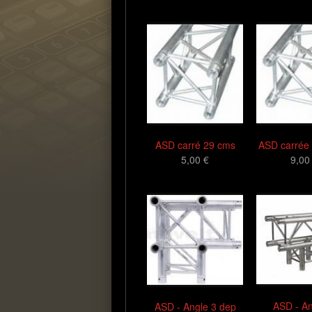
ASD carré 29 cms
ASD carrée
5,00 €
9,00
ASD - An
ASD - Angle 3 dep