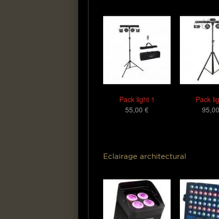
Pack light 1
Pack li
55,00 €
95,00
Eclairage architectural