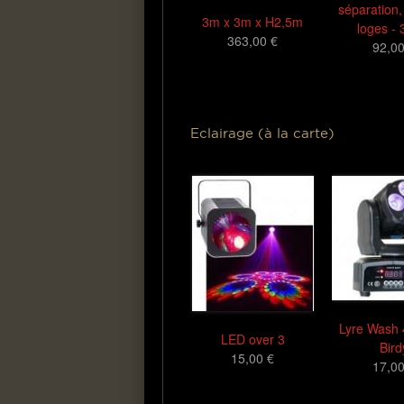
séparation,
3m x 3m x H2,5m
loges -
363,00 €
92,00
Eclairage (à la carte)
Lyre Wash 
LED over 3
Bird
15,00 €
17,00