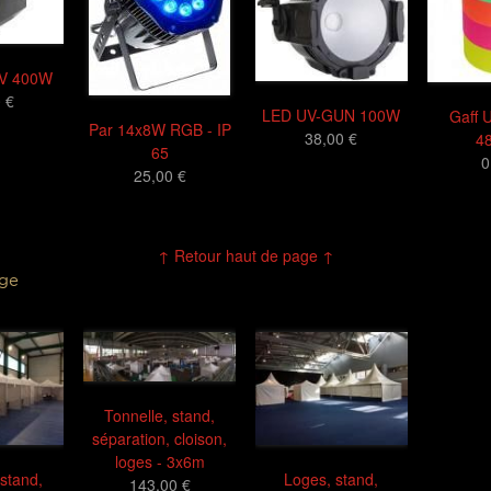
UV 400W
 €
LED UV-GUN 100W
Gaff U
Par 14x8W RGB - IP
38,00 €
4
65
0
25,00 €
↑ Retour haut de page ↑
age
Tonnelle, stand,
séparation, cloison,
loges - 3x6m
 stand,
Loges, stand,
143,00 €