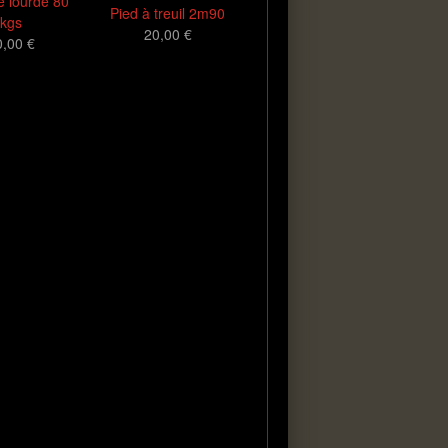
 lourde 80
Pied à treuil 2m90
kgs
20,00 €
0,00 €