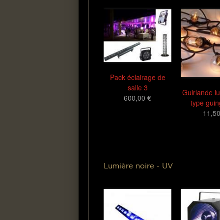
Pack éclairage de
salle 3
Guirlande l
600,00 €
type guin
11,50
Lumière noire - UV