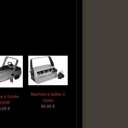
Machine à bulles 4
ne à fumée
roues
500W
60,00 €
0,00 €