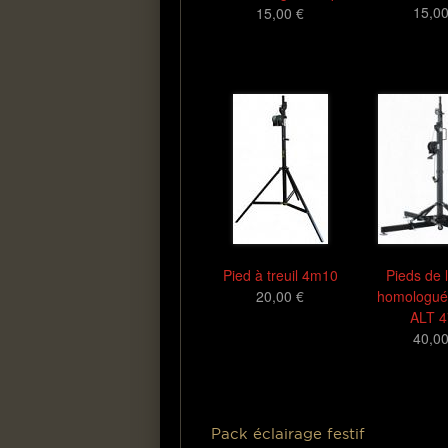
15,00
15,00 €
Pied à treuil 4m10
Pieds de 
20,00 €
homologué
ALT 
40,00
Pack éclairage festif