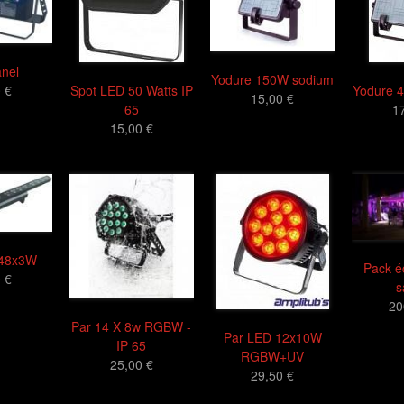
nel
Yodure 150W sodium
Spot LED 50 Watts IP
Yodure 
 €
15,00 €
65
1
15,00 €
 48x3W
Pack é
 €
s
20
Par 14 X 8w RGBW -
Par LED 12x10W
IP 65
RGBW+UV
25,00 €
29,50 €