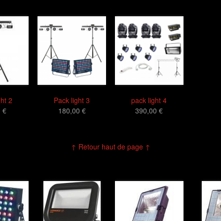
ght 2
Pack light 3
pack light 4
 €
180,00 €
390,00 €
↑ Retour haut de page ↑