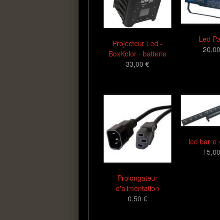
Led Pa
Projecteur Led -
20,00
BoxKolor - batterie
33,00 €
led barre
15,00
Prolongateur
d'alimentation
0,50 €