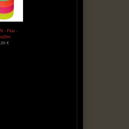
V - Fluo -
8x25m
,00 €