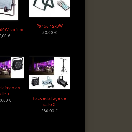
Par 56 12x3W
400W sodium
20,00 €
7,00 €
clairage de
alle 1
Pack éclairage de
0,00 €
salle 2
230,00 €