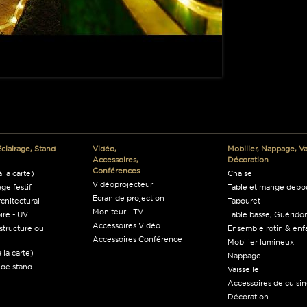
Eclairage, Stand
Vidéo,
Mobilier, Nappage, Vai
Accessoires,
Décoration
Conférences
 la carte)
Chaise
Vidéoprojecteur
age festif
Table et mange debo
Ecran de projection
rchitectural
Tabouret
Moniteur - TV
ire - UV
Table basse, Guéridon
Accessoires Vidéo
structure ou
Ensemble rotin & enf
Accessoires Conférence
Mobilier lumineux
 la carte)
Nappage
 de stand
Vaisselle
Accessoires de cuisi
Décoration