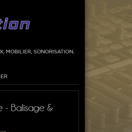
, MOBILIER, SONORISATION,
IER
e - Balisage &
ion :