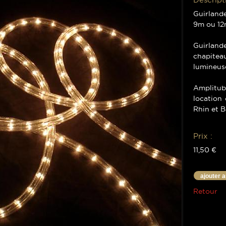
Guirland
9m ou 1
Guirlande
chapite
lumineus
Amplitub
location
Rhin et B
Prix :
11,50 €
ajouter 
Retour