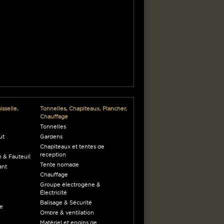
sselle,
Tonnelles, Chapiteaux, Plancher,
Chauffage
Tonnelles
ut
Gardens
Chapiteaux et tentes de
reception
 & Fauteuil
Tente nomade
ant
Chauffage
Groupe électrogène &
Électricité
Balisage & Sécurité
ne
Ombre & ventilation
Matériel et engins de