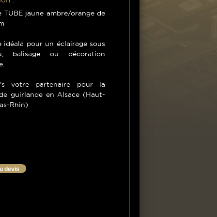
e TUBE jaune ambre/orange de
2m
 idéala pour un éclairage sous
au, balisage ou décoration
e.
's votre partenaire pour la
 de guirlande en Alsace (Haut-
as-Rhin)
au devis