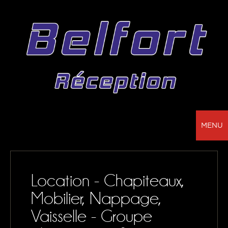
MENU
BELFORT RÉCEPTION - VOTRE PARTENAIRE
POUR LA LOCATION DE CHAPITEAUX, MOBILIER,
Location - Chapiteaux,
SONORISATION, VAISSELLE ET NAPPAGE
Mobilier, Nappage,
NOS RÉALISATIONS
Vaisselle - Groupe