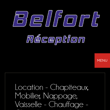
MENU
BELFORT RÉCEPTION - VOTRE PARTENAIRE
POUR LA LOCATION DE CHAPITEAUX, MOBILIER,
Location - Chapiteaux,
SONORISATION, VAISSELLE ET NAPPAGE
Mobilier, Nappage,
NOS RÉALISATIONS
Vaisselle - Chauffage -