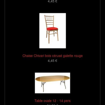
4,45 €
16
Chaise Chivari bois cérusé galette rouge
4,45 €
16
Table ovale 12 - 14 pers