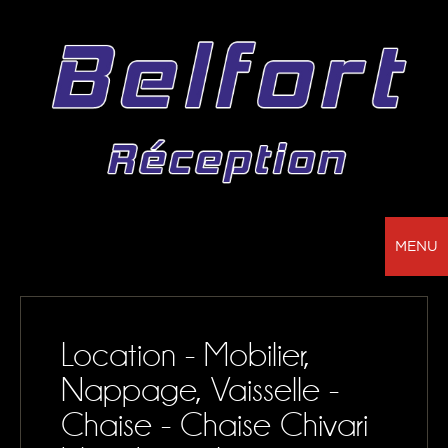
MENU
BELFORT RÉCEPTION - VOTRE PARTENAIRE
POUR LA LOCATION DE CHAPITEAUX, MOBILIER,
Location - Mobilier,
SONORISATION, VAISSELLE ET NAPPAGE
Nappage, Vaisselle -
NOS RÉALISATIONS
Chaise - Chaise Chivari