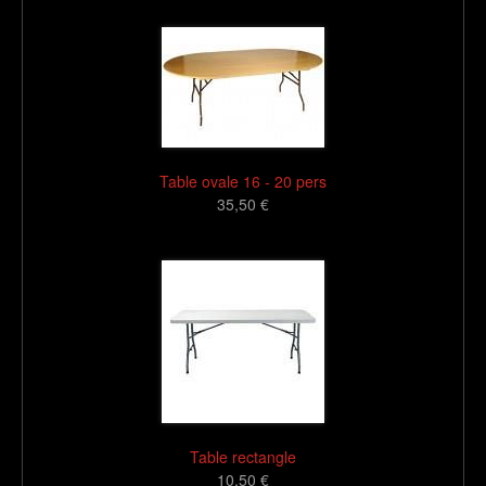
Table ovale 16 - 20 pers
35,50 €
16
Table rectangle
10,50 €