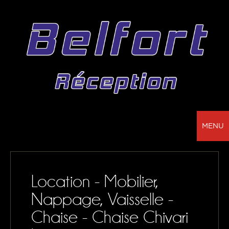
MENU
BELFORT RÉCEPTION - VOTRE PARTENAIRE
POUR LA LOCATION DE CHAPITEAUX, MOBILIER,
Location - Mobilier,
SONORISATION, VAISSELLE ET NAPPAGE
Nappage, Vaisselle -
NOS RÉALISATIONS
Chaise - Chaise Chivari