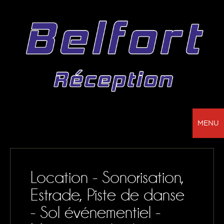
MENU
BELFORT RÉCEPTION - VOTRE PARTENAIRE
POUR LA LOCATION DE CHAPITEAUX, MOBILIER,
Location - Sonorisation,
SONORISATION, VAISSELLE ET NAPPAGE
Estrade, Piste de danse
NOS RÉALISATIONS
- Sol événementiel -