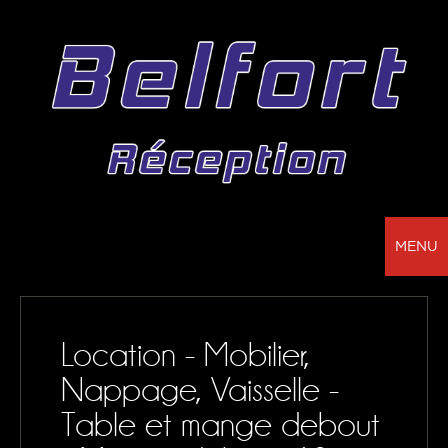
MENU
BELFORT RÉCEPTION - VOTRE PARTENAIRE
POUR LA LOCATION DE CHAPITEAUX, MOBILIER,
Location - Mobilier,
SONORISATION, VAISSELLE ET NAPPAGE
Nappage, Vaisselle -
NOS RÉALISATIONS
Table et mange debout