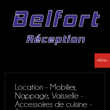
MENU
BELFORT RÉCEPTION - VOTRE PARTENAIRE
POUR LA LOCATION DE CHAPITEAUX, MOBILIER,
Location - Mobilier,
SONORISATION, VAISSELLE ET NAPPAGE
Nappage, Vaisselle -
NOS RÉALISATIONS
Accessoires de cuisine -