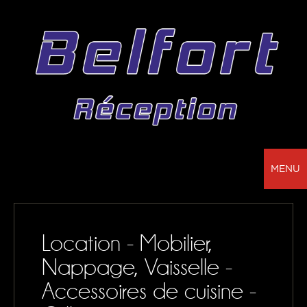
MENU
BELFORT RÉCEPTION - VOTRE PARTENAIRE
POUR LA LOCATION DE CHAPITEAUX, MOBILIER,
Location - Mobilier,
SONORISATION, VAISSELLE ET NAPPAGE
Nappage, Vaisselle -
NOS RÉALISATIONS
Accessoires de cuisine -