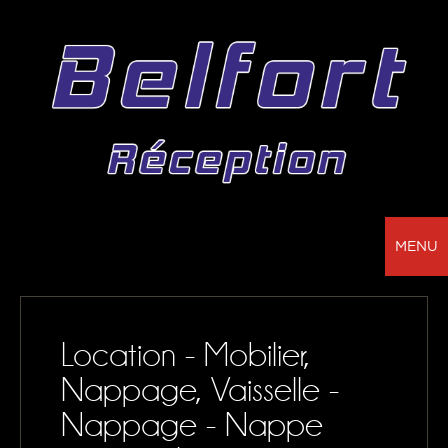
MENU
BELFORT RÉCEPTION - VOTRE PARTENAIRE
POUR LA LOCATION DE CHAPITEAUX, MOBILIER,
Location - Mobilier,
SONORISATION, VAISSELLE ET NAPPAGE
Nappage, Vaisselle -
NOS RÉALISATIONS
Nappage - Nappe