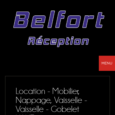
MENU
BELFORT RÉCEPTION - VOTRE PARTENAIRE
POUR LA LOCATION DE CHAPITEAUX, MOBILIER,
Location - Mobilier,
SONORISATION, VAISSELLE ET NAPPAGE
Nappage, Vaisselle -
NOS RÉALISATIONS
Vaisselle - Gobelet