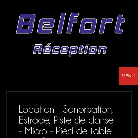
MENU
BELFORT RÉCEPTION - VOTRE PARTENAIRE
POUR LA LOCATION DE CHAPITEAUX, MOBILIER,
Location - Sonorisation,
SONORISATION, VAISSELLE ET NAPPAGE
Estrade, Piste de danse
NOS RÉALISATIONS
- Micro - Pied de table