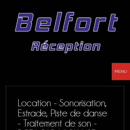
MENU
BELFORT RÉCEPTION - VOTRE PARTENAIRE
POUR LA LOCATION DE CHAPITEAUX, MOBILIER,
Location - Sonorisation,
SONORISATION, VAISSELLE ET NAPPAGE
Estrade, Piste de danse
NOS RÉALISATIONS
- Traitement de son -