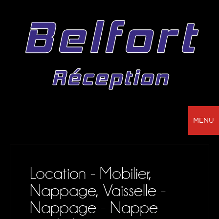
MENU
BELFORT RÉCEPTION - VOTRE PARTENAIRE
POUR LA LOCATION DE CHAPITEAUX, MOBILIER,
Location - Mobilier,
SONORISATION, VAISSELLE ET NAPPAGE
Nappage, Vaisselle -
NOS RÉALISATIONS
Nappage - Nappe