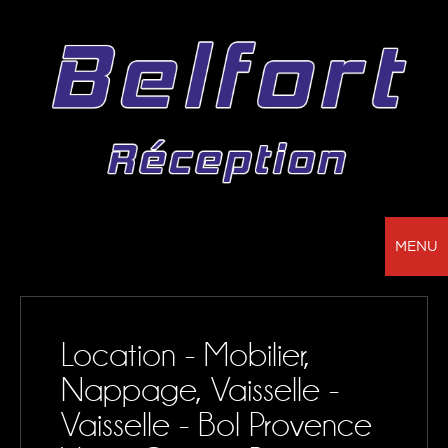
MENU
BELFORT RÉCEPTION - VOTRE PARTENAIRE
POUR LA LOCATION DE CHAPITEAUX, MOBILIER,
Location - Mobilier,
SONORISATION, VAISSELLE ET NAPPAGE
Nappage, Vaisselle -
NOS RÉALISATIONS
Vaisselle - Bol Provence