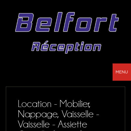
MENU
BELFORT RÉCEPTION - VOTRE PARTENAIRE
POUR LA LOCATION DE CHAPITEAUX, MOBILIER,
Location - Mobilier,
SONORISATION, VAISSELLE ET NAPPAGE
Nappage, Vaisselle -
NOS RÉALISATIONS
Vaisselle - Assiette