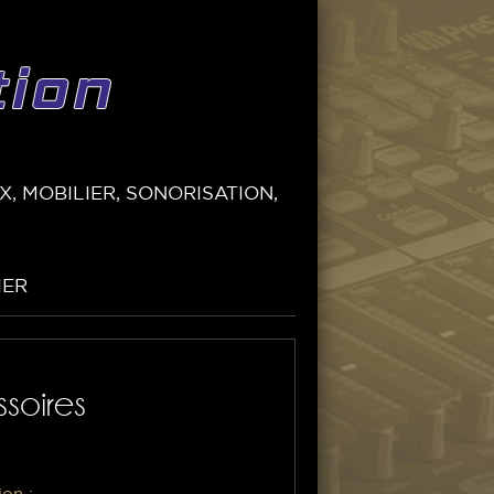
, MOBILIER, SONORISATION,
IER
soires
ion :