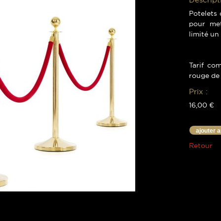
Potelets 
pour met
limité un
Tarif co
rouge de
Prix :
16,00 €
ajouter 
Retour