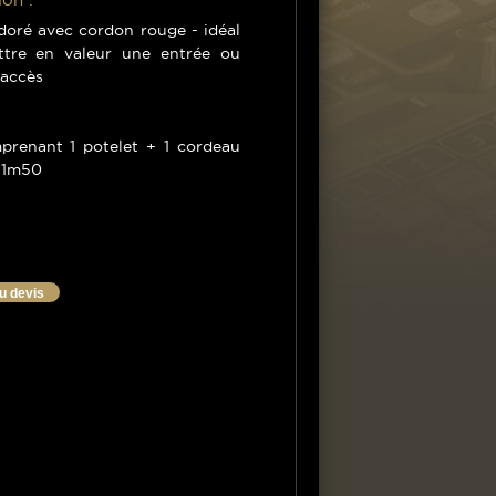
doré avec cordon rouge - idéal
tre en valeur une entrée ou
 accès
mprenant 1 potelet + 1 cordeau
 1m50
au devis