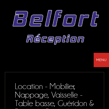
MENU
BELFORT RÉCEPTION - VOTRE PARTENAIRE
POUR LA LOCATION DE CHAPITEAUX, MOBILIER,
Location - Mobilier,
SONORISATION, VAISSELLE ET NAPPAGE
Nappage, Vaisselle -
NOS RÉALISATIONS
Table basse, Guéridon &