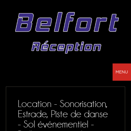
MENU
BELFORT RÉCEPTION - VOTRE PARTENAIRE
POUR LA LOCATION DE CHAPITEAUX, MOBILIER,
Location - Sonorisation,
SONORISATION, VAISSELLE ET NAPPAGE
Estrade, Piste de danse
NOS RÉALISATIONS
- Sol événementiel -