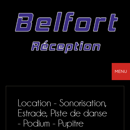
MENU
BELFORT RÉCEPTION - VOTRE PARTENAIRE
POUR LA LOCATION DE CHAPITEAUX, MOBILIER,
Location - Sonorisation,
SONORISATION, VAISSELLE ET NAPPAGE
Estrade, Piste de danse
NOS RÉALISATIONS
- Podium - Pupitre