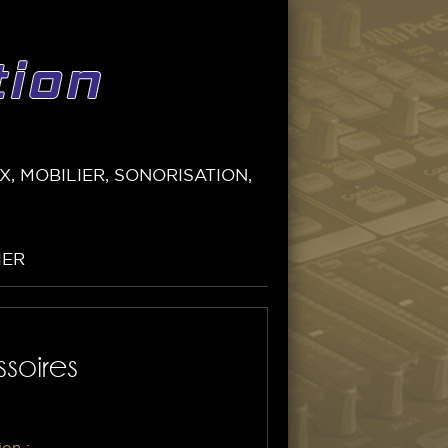
, MOBILIER, SONORISATION,
IER
soires
ion :