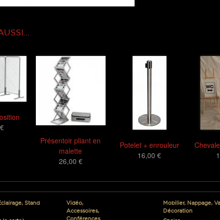
SSI...
osition
 €
Présentoir pliant en
Potelet + enrouleur
Chevale
malette
16,00 €
1
26,00 €
Eclairage, Stand
Vidéo,
Mobilier, Nappage, Vai
Accessoires,
Décoration
Conférences