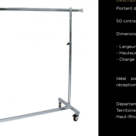
Portant d
50 cintr
Dimensio
- Largeur
- Hauteu
- Charge
Idéal po
réception
Départem
Territoir
Haut-Rhi