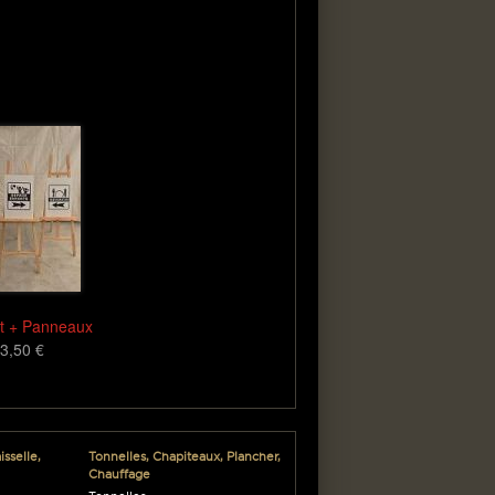
6
6
6
6
66
t + Panneaux
3,50 €
sselle,
Tonnelles, Chapiteaux, Plancher,
Chauffage