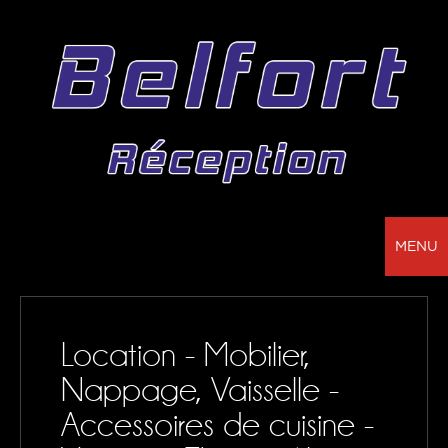
MENU
BELFORT RÉCEPTION - VOTRE PARTENAIRE
POUR LA LOCATION DE CHAPITEAUX, MOBILIER,
Location - Mobilier,
SONORISATION, VAISSELLE ET NAPPAGE
Nappage, Vaisselle -
NOS RÉALISATIONS
Accessoires de cuisine -