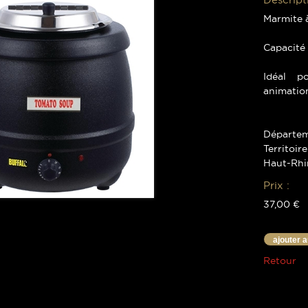
Marmite 
Capacité 
Idéal po
animation
Départem
Territoir
Haut-Rhi
Prix :
37,00 €
ajouter 
Retour