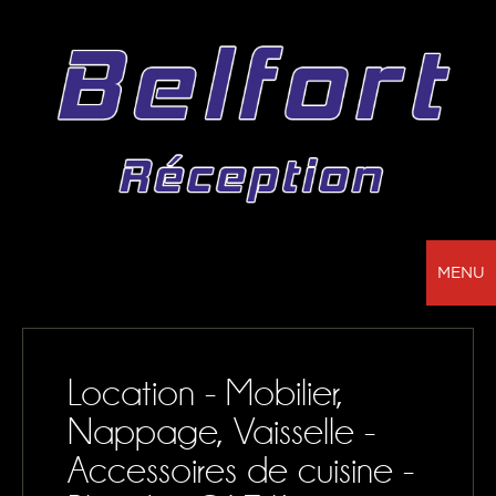
MENU
BELFORT RÉCEPTION - VOTRE PARTENAIRE
POUR LA LOCATION DE CHAPITEAUX, MOBILIER,
Location - Mobilier,
SONORISATION, VAISSELLE ET NAPPAGE
Nappage, Vaisselle -
NOS RÉALISATIONS
Accessoires de cuisine -