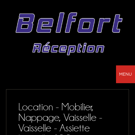
MENU
BELFORT RÉCEPTION - VOTRE PARTENAIRE
POUR LA LOCATION DE CHAPITEAUX, MOBILIER,
Location - Mobilier,
SONORISATION, VAISSELLE ET NAPPAGE
Nappage, Vaisselle -
NOS RÉALISATIONS
Vaisselle - Assiette