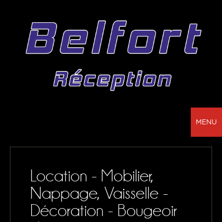
MENU
BELFORT RÉCEPTION - VOTRE PARTENAIRE
POUR LA LOCATION DE CHAPITEAUX, MOBILIER,
Location - Mobilier,
SONORISATION, VAISSELLE ET NAPPAGE
Nappage, Vaisselle -
NOS RÉALISATIONS
Décoration - Bougeoir