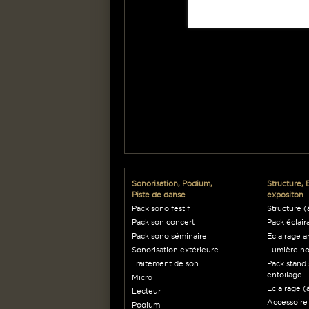
Sonorisation, Podium,
Structure, 
Piste de danse
expositon
Pack sono festif
Structure (à
Pack son concert
Pack éclair
Pack sono séminaire
Eclairage a
Sonorisation extérieure
Lumière no
Traitement de son
Pack stand 
entoilage
Micro
Eclairage (à
Lecteur
Accessoire
Podium