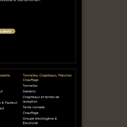
au devis
sselle,
Tonnelles, Chapiteaux, Plancher,
Chauffage
Tonnelles
ut
Gardens
Chapiteaux et tentes de
reception
 & Fauteuil
Tente nomade
ant
Chauffage
Groupe électrogène &
Électricité