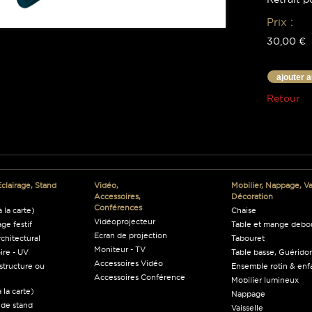
Prix :
30,00 €
ajouter 
Retour
Eclairage, Stand
Vidéo,
Mobilier, Nappage, Vai
Accessoires,
Décoration
Conférences
 la carte)
Chaise
Vidéoprojecteur
age festif
Table et mange debo
Ecran de projection
rchitectural
Tabouret
Moniteur - TV
ire - UV
Table basse, Guéridon
Accessoires Vidéo
structure ou
Ensemble rotin & enf
Accessoires Conférence
Mobilier lumineux
 la carte)
Nappage
 de stand
Vaisselle