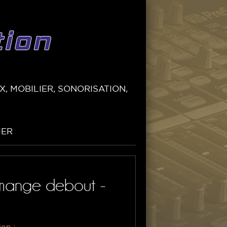
, MOBILIER, SONORISATION,
IER
t mange debout -
ion :