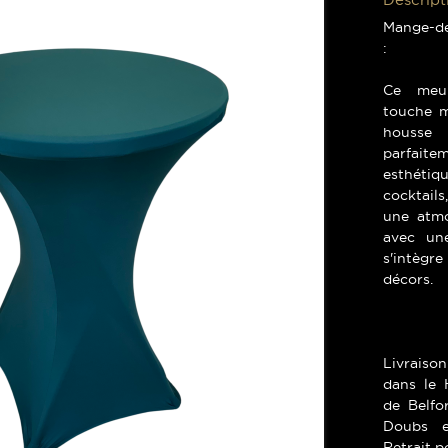
Mange-de
:
Ce meub
touche m
housse 
parfaitem
esthétiqu
cocktails
une atmo
avec une
s'intèg
décors.
Livraison
dans le H
de Belfo
Doubs e
Retrait p