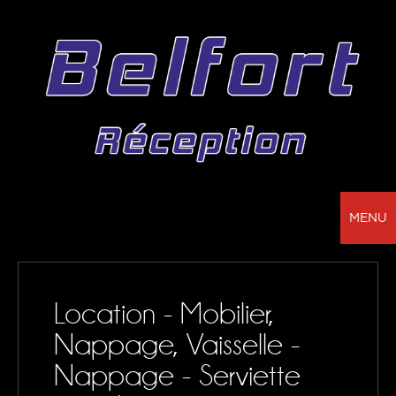
MENU
BELFORT RÉCEPTION - VOTRE PARTENAIRE
POUR LA LOCATION DE CHAPITEAUX, MOBILIER,
Location - Mobilier,
SONORISATION, VAISSELLE ET NAPPAGE
Nappage, Vaisselle -
NOS RÉALISATIONS
Nappage - Serviette