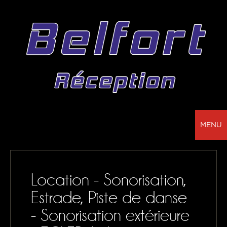
MENU
BELFORT RÉCEPTION - VOTRE PARTENAIRE
POUR LA LOCATION DE CHAPITEAUX, MOBILIER,
Location - Sonorisation,
SONORISATION, VAISSELLE ET NAPPAGE
Estrade, Piste de danse
NOS RÉALISATIONS
- Sonorisation extérieure